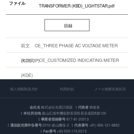
ファイル
TRANSFORMER (KBD)_LIGHTSTAR.pdf
目録
前文
CE_THREE PHASE AC VOLTAGE METER
次の文
CE_CUSTOMIZED INDICATING METER
(KDB-3P)
(KDE)
個人情報取扱方針
利用約款
メール無断収集拒否
会社名
株式会社光星計測器
代表者
林進奎
本社所在地
釜山広域市機張郡長安邑長安産団8路126
事業者登録番号
617-81-20313
通信販売業申告番号
2010-釜山機張-2
代表番号
+81) 066-121-6882
Fax番号
+82-505-115-3013