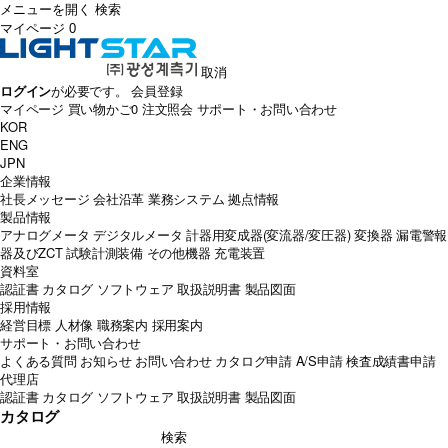
メニューを開く
検索
マイページ
0
取消
ログイン
が必要です。
会員登録
マイページ
買い物かご
0
注文照会
サポート・お問い合わせ
KOR
ENG
JPN
企業情報
社長メッセージ
会社沿革
業務システム
拠点情報
製品情報
アナログメータ
デジタルメータ
計器用変成器(変流器/変圧器)
変換器
漏電警報
器及びZCT
試験計測装備
その他機器
充電装置
資料室
認証書
カタログ
ソフトウェア
取扱説明書
製品図面
採用情報
経営目標
人材像
職務案内
採用案内
サポート・お問い合わせ
よくある質問
お知らせ
お問い合わせ
カタログ申請
A/S申請
検査成績書申請
代理店
認証書
カタログ
ソフトウェア
取扱説明書
製品図面
カタログ
検索