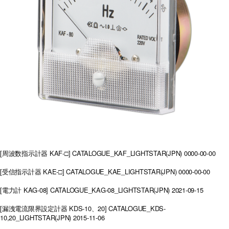
[周波数指示計器 KAF-□]
CATALOGUE_KAF_LIGHTSTAR(JPN)
0000-00-00
[受信指示計器 KAE-□]
CATALOGUE_KAE_LIGHTSTAR(JPN)
0000-00-00
[電力計 KAG-08]
CATALOGUE_KAG-08_LIGHTSTAR(JPN)
2021-09-15
[漏洩電流限界設定計器 KDS-10、20]
CATALOGUE_KDS-
10,20_LIGHTSTAR(JPN)
2015-11-06