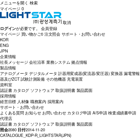
メニューを開く
検索
マイページ
0
取消
ログイン
が必要です。
会員登録
マイページ
買い物かご
0
注文照会
サポート・お問い合わせ
KOR
ENG
JPN
企業情報
社長メッセージ
会社沿革
業務システム
拠点情報
製品情報
アナログメータ
デジタルメータ
計器用変成器(変流器/変圧器)
変換器
漏電警報
器及びZCT
試験計測装備
その他機器
充電装置
資料室
認証書
カタログ
ソフトウェア
取扱説明書
製品図面
採用情報
経営目標
人材像
職務案内
採用案内
サポート・お問い合わせ
よくある質問
お知らせ
お問い合わせ
カタログ申請
A/S申請
検査成績書申請
代理店
認証書
カタログ
ソフトウェア
取扱説明書
製品図面
照会
2080
日付
2014-11-20
CATALOGUE_KDP-R_LIGHTSTAR(JPN)