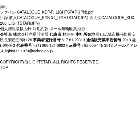
添付
ファイル
CATALOGUE_KDP-R_LIGHTSTAR(JPN).pdf
目録
前文
CATALOGUE_KYS-01_LIGHTSTAR(JPN)
次の文
CATALOGUE_KDX-
200_LIGHTSTAR(JPN)
個人情報取扱方針
利用約款
メール無断収集拒否
会社名
株式会社光星計測器
代表者
林進奎
本社所在地
釜山広域市機張郡長安
邑長安産団8路126
事業者登録番号
617-81-20313
通信販売業申告番号
2010-釜
山機張-2
代表番号
+81) 066-121-6882
Fax番号
+82-505-115-3013
メールアドレ
ス
lightstar_1979@yahoo.co.jp
COPYRIGHT(C) LIGHTSTAR. ALL RIGHTS RESERVED.
TOP