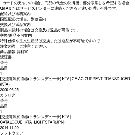
- カードの支払いの場合、商品の代金の決済後、部分取消しを希望する場合、
Q&Aまたはサービスセンターに連絡くださると速い処理が可能です。
配送及び送料案内
国際配送の場合、別途案内
交換及び返品案内
製品未開封の場合は交換及び返品が可能です。
交換/返品不可案内
特殊仕様や注文生産品は交換または返品が不可能ですので、
注文の際、ご注意ください。
商品情報
資料室
認証書
番号
品目
1
[交流電流変換器(トランスデューサ) KTA] CE-AC CURRENT TRANSDUCER
(KTA)
2009-06-25
カタログ
番号
品目
1
[交流電流変換器(トランスデューサ) KTA]
CATALOGUE_KTA_LIGHTSTAR(JPN)
2014-11-20
ソフトウェア