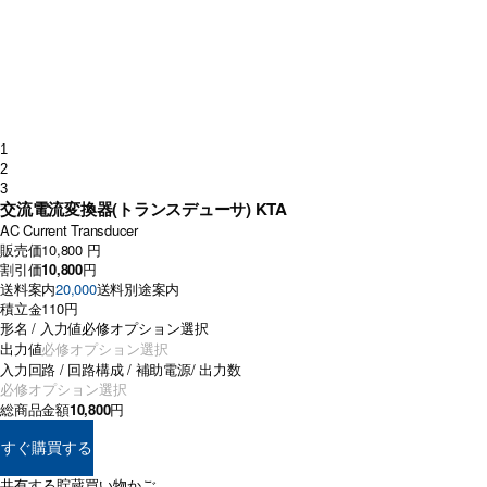
1
2
3
交流電流変換器(トランスデューサ) KTA
AC Current Transducer
販売価
10,800 円
割引価
10,800
円
送料案内
20,000
送料別途案内
積立金
110円
形名 / 入力値
出力値
入力回路 / 回路構成 / 補助電源/ 出力数
総商品金額
10,800
円
すぐ購買する
共有する
貯蔵
買い物かご