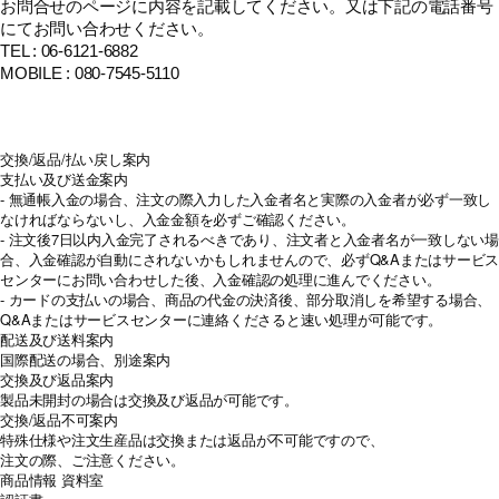
お問合せのページに内容を記載してください。又は下記の電話番号
にてお問い合わせください。
TEL : 06-6121-6882
MOBILE : 080-7545-5110
交換/返品/払い戻し案内
支払い及び送金案内
- 無通帳入金の場合、注文の際入力した入金者名と実際の入金者が必ず一致し
なければならないし、入金金額を必ずご確認ください。
- 注文後7日以内入金完了されるべきであり、注文者と入金者名が一致しない場
合、入金確認が自動にされないかもしれませんので、必ずQ&Aまたはサービス
センターにお問い合わせした後、入金確認の処理に進んでください。
- カードの支払いの場合、商品の代金の決済後、部分取消しを希望する場合、
Q&Aまたはサービスセンターに連絡くださると速い処理が可能です。
配送及び送料案内
国際配送の場合、別途案内
交換及び返品案内
製品未開封の場合は交換及び返品が可能です。
交換/返品不可案内
特殊仕様や注文生産品は交換または返品が不可能ですので、
注文の際、ご注意ください。
商品情報
資料室