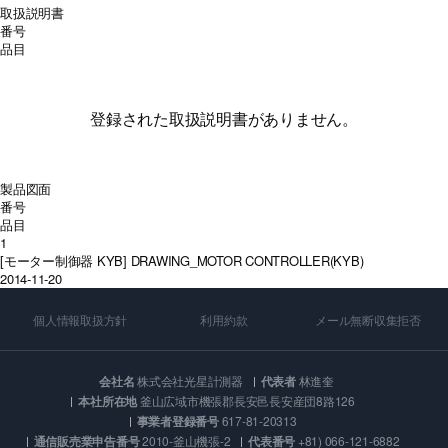
取扱説明書
番号
品目
登録された取扱説明書がありません。
製品図面
番号
品目
1
[モーター制御器 KYB] DRAWING_MOTOR CONTROLLER(KYB)
2014-11-20
個人情報取扱方針
利用約款
メール無断収集拒否
会社名
株式会社光星計測器
代表者
林進奎
本社所在地
釜山広域市機張郡長安邑長安産団8路126
事業者登録番号
617-81-20313
通信販売業申告番号
2010-釜山機張-2
代表番号
+81) 066-121-6882