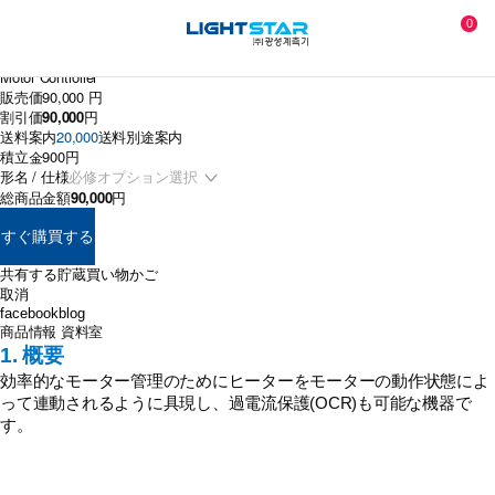
0
モーター制御器 KYB
Motor Controller
販売価
90,000 円
割引価
90,000
円
送料案内
20,000
送料別途案内
積立金
900円
形名 / 仕様
総商品金額
90,000
円
すぐ購買する
共有する
貯蔵
買い物かご
取消
facebook
blog
商品情報
資料室
1. 概要
効率的なモーター
管理のためにヒーターをモーターの動作状態によ
って連動されるように具現し、過電流保護(OCR)も可能な機器で
す。