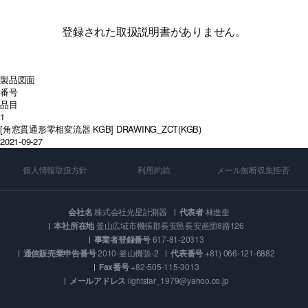
登録された取扱説明書がありません。
製品図面
番号
品目
1
[角窓貫通形零相変流器 KGB] DRAWING_ZCT(KGB)
2021-09-27
個人情報取扱方針
利用約款
メール無断収集拒否
会社名
株式会社光星計測器
代表者
林進奎
本社所在地
釜山広域市機張郡長安邑長安産団8路126
事業者登録番号
617-81-20313
通信販売業申告番号
2010-釜山機張-2
代表番号
+81) 066-121-6882
Fax番号
+82-505-115-3013
メールアドレス
lightstar_1979@yahoo.co.jp