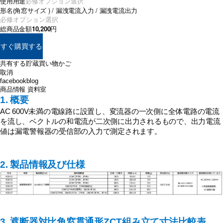
使用用途
形名(角窓サイズ ) / 漏洩電流入力 / 漏洩電流出力
総商品金額
10,200
円
すぐ購買する
共有する
貯蔵
買い物かご
取消
facebook
blog
商品情報
資料室
1. 概要
AC 600V未満の電線路に設置し、変流器の一次側に全体電路の電流
を流し、ベクトルの和電流が二次側に出力されるもので、出力電流
値は漏電警報器の受信部の入力で測定されます。
2. 製品情報及び仕様
3. 遮断器対比角窓貫通形ZCT組み立て寸法比較表