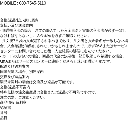
MOBILE : 080-7545-5110
交換/返品/払い戻し案内
支払い及び送金案内
- 無通帳入金の場合、注文の際入力した入金者名と実際の入金者が必ず一致し
なければならないし、入金金額を必ずご確認ください。
- 注文後7日以内入金完了されるべきであり、注文者と入金者名が一致しない場
合、入金確認が自動にされないかもしれませんので、必ずQ&Aまたはサービス
センターにお問い合わせした後、入金確認の処理に進んでください。
- カードの支払いの場合、商品の代金の決済後、部分取消しを希望する場合、
Q&Aまたはサービスセンターに連絡くださると速い処理が可能です。
配送及び送料案内
国際配送の場合、別途案内
交換及び返品案内
製品未開封の場合は交換及び返品が可能です。
交換/返品不可案内
特殊仕様や注文生産品は交換または返品が不可能ですので、
注文の際、ご注意ください。
商品情報
資料室
認証書
番号
品目