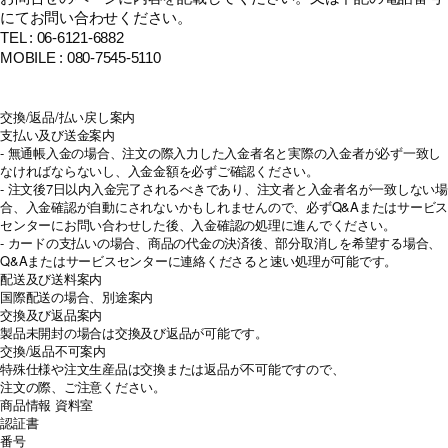
にてお問い合わせください。
TEL : 06-6121-6882
MOBILE : 080-7545-5110
交換/返品/払い戻し案内
支払い及び送金案内
- 無通帳入金の場合、注文の際入力した入金者名と実際の入金者が必ず一致し
なければならないし、入金金額を必ずご確認ください。
- 注文後7日以内入金完了されるべきであり、注文者と入金者名が一致しない場
合、入金確認が自動にされないかもしれませんので、必ずQ&Aまたはサービス
センターにお問い合わせした後、入金確認の処理に進んでください。
- カードの支払いの場合、商品の代金の決済後、部分取消しを希望する場合、
Q&Aまたはサービスセンターに連絡くださると速い処理が可能です。
配送及び送料案内
国際配送の場合、別途案内
交換及び返品案内
製品未開封の場合は交換及び返品が可能です。
交換/返品不可案内
特殊仕様や注文生産品は交換または返品が不可能ですので、
注文の際、ご注意ください。
商品情報
資料室
認証書
番号