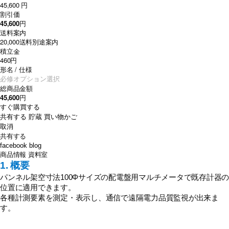
45,600 円
割引価
45,600
円
送料案内
20,000
送料別途案内
積立金
460円
形名 / 仕様
総商品金額
45,600
円
すぐ購買する
共有する
貯蔵
買い物かご
取消
共有する
facebook
blog
商品情報
資料室
1. 概要
パンネル架空寸法100Φサイズの配電盤用マルチメータで既存計器の
位置に適用できます。
各種計測要素を測定・表示し、通信で遠隔電力品質監視が出来ま
す。