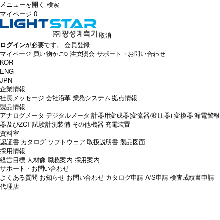
メニューを開く
検索
マイページ
0
取消
ログイン
が必要です。
会員登録
マイページ
買い物かご
0
注文照会
サポート・お問い合わせ
KOR
ENG
JPN
企業情報
社長メッセージ
会社沿革
業務システム
拠点情報
製品情報
アナログメータ
デジタルメータ
計器用変成器(変流器/変圧器)
変換器
漏電警報
器及びZCT
試験計測装備
その他機器
充電装置
資料室
認証書
カタログ
ソフトウェア
取扱説明書
製品図面
採用情報
経営目標
人材像
職務案内
採用案内
サポート・お問い合わせ
よくある質問
お知らせ
お問い合わせ
カタログ申請
A/S申請
検査成績書申請
代理店