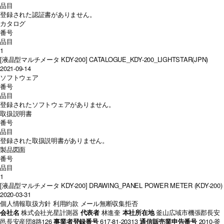
品目
登録された認証書がありません。
カタログ
番号
品目
1
[液晶型マルチメータ KDY-200] CATALOGUE_KDY-200_LIGHTSTAR(JPN)
2021-09-14
ソフトウェア
番号
品目
登録されたソフトウェアがありません。
取扱説明書
番号
品目
登録された取扱説明書がありません。
製品図面
番号
品目
1
[液晶型マルチメータ KDY-200] DRAWING_PANEL POWER METER (KDY-200)
2020-03-31
個人情報取扱方針
利用約款
メール無断収集拒否
会社名
株式会社光星計測器
代表者
林進奎
本社所在地
釜山広域市機張郡長安
邑長安産団8路126
事業者登録番号
617-81-20313
通信販売業申告番号
2010-釜