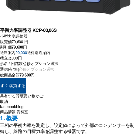
平衡力率調整器 KCP-03,06S
小型力率調整器
販売価
79,600 円
割引価
79,600
円
送料案内
20,000
送料別途案内
積立金
800円
形名 / 回路数
通信(有/無)
総商品金額
79,600
円
すぐ購買する
共有する
貯蔵
買い物かご
取消
facebook
blog
商品情報
資料室
1. 概要
三相の平衡力率を測定し、設定値によって外部のコンデンサーを制
御し、線路の目標力率を調整する機器です。