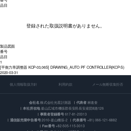
品目
登録された取扱説明書がありません。
製品図面
番号
品目
1
[平衡力率調整器 KCP-03,06S] DRAWING_AUTO PF CONTROLLER(KCP-S)
2020-03-31
個人情報取扱方針
利用約款
メール無断収集拒否
会社名
株式会社光星計測器
代表者
林進奎
本社所在地
釜山広域市機張郡長安邑長安産団8路126
事業者登録番号
617-81-20313
通信販売業申告番号
2010-釜山機張-2
代表番号
+81) 066-121-6882
Fax番号
+82-505-115-3013