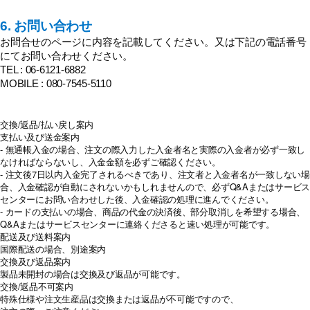
6. お問い合わせ
お問合せのページに内容を記載してください。又は下記の電話番号
にてお問い合わせください。
TEL : 06-6121-6882
MOBILE : 080-7545-5110
交換/返品/払い戻し案内
支払い及び送金案内
- 無通帳入金の場合、注文の際入力した入金者名と実際の入金者が必ず一致し
なければならないし、入金金額を必ずご確認ください。
- 注文後7日以内入金完了されるべきであり、注文者と入金者名が一致しない場
合、入金確認が自動にされないかもしれませんので、必ずQ&Aまたはサービス
センターにお問い合わせした後、入金確認の処理に進んでください。
- カードの支払いの場合、商品の代金の決済後、部分取消しを希望する場合、
Q&Aまたはサービスセンターに連絡くださると速い処理が可能です。
配送及び送料案内
国際配送の場合、別途案内
交換及び返品案内
製品未開封の場合は交換及び返品が可能です。
交換/返品不可案内
特殊仕様や注文生産品は交換または返品が不可能ですので、