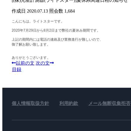
[(株)光星計測器(ライトスター)]夏休み関連日程の知らせ
作成日 2020.07.13
照会数 1,684
こんにちは。ライトスターです。
2020年7月29日から8月2日まで弊社の夏休み期間です。
上記の期間内には電話の連絡及び業務進行が難しいので、
御了解お願い致します。
ありがとうございます。
以前の文
次の文
目録
個人情報取扱方針
利用約款
メール無断収集拒否