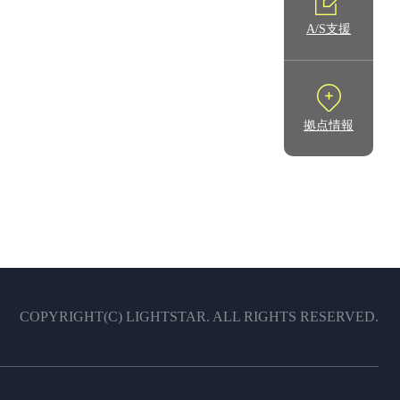
A/S支援
拠点情報
COPYRIGHT(C) LIGHTSTAR. ALL RIGHTS RESERVED.